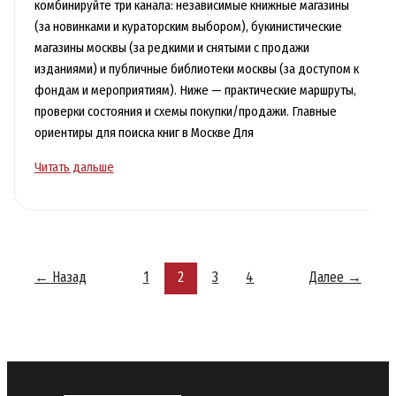
комбинируйте три канала: независимые книжные магазины
(за новинками и кураторским выбором), букинистические
магазины москвы (за редкими и снятыми с продажи
изданиями) и публичные библиотеки москвы (за доступом к
фондам и мероприятиям). Ниже — практические маршруты,
проверки состояния и схемы покупки/продажи. Главные
ориентиры для поиска книг в Москве Для
Московские
Читать дальше
книжные
места:
независимые
магазины,
букинистика
←
Назад
1
2
3
4
Далее
→
и
библиотеки
Москвы