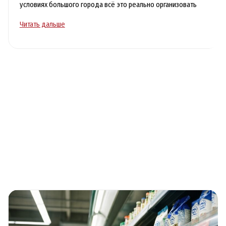
условиях большого города всё это реально организовать
Кошерная
Читать дальше
еда
на
заказ
в
Москве
для
Рош
а-
Шана,
Песаха
и
Хануки
без
суеты