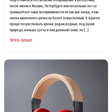
подготовиться без иллюзий Возвращение в республику
после жизни в Москве, Петербурге или нескольких лет за
границей всё чаще воспринимается не как шаг назад, а как
смена жизненного ритма на более осмысленный. В Адыгее
проще почувствовать время: рядом родные, под рукой
природа, меньше суеты и ежедневной гонки. Но […]
Переезд
Читать дальше
в
Адыгею
после
Москвы
и
зарубежья:
как
подготовиться
без
иллюзий