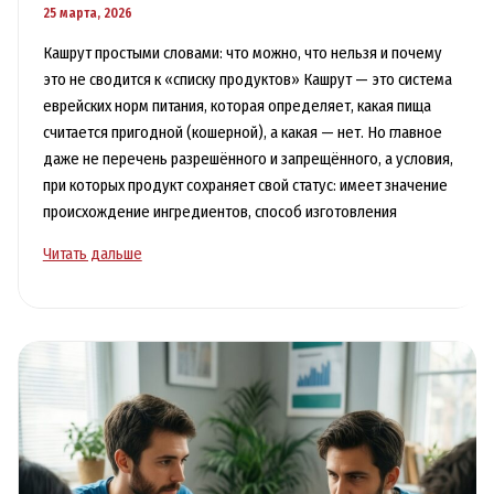
25 марта, 2026
Кашрут простыми словами: что можно, что нельзя и почему
это не сводится к «списку продуктов» Кашрут — это система
еврейских норм питания, которая определяет, какая пища
считается пригодной (кошерной), а какая — нет. Но главное
даже не перечень разрешённого и запрещённого, а условия,
при которых продукт сохраняет свой статус: имеет значение
происхождение ингредиентов, способ изготовления
Кашрут:
Читать дальше
что
можно
и
что
нельзя
и
почему
это
не