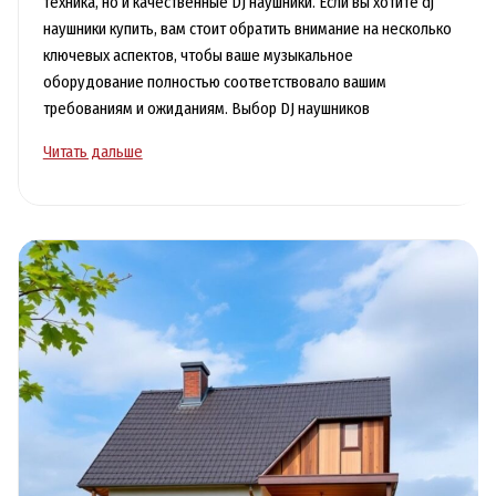
техника, но и качественные DJ наушники. Если вы хотите dj
наушники купить, вам стоит обратить внимание на несколько
ключевых аспектов, чтобы ваше музыкальное
оборудование полностью соответствовало вашим
требованиям и ожиданиям. Выбор DJ наушников
DJ
Читать дальше
наушники
купить
в
Москве
с
доставкой
от
лучших
брендов