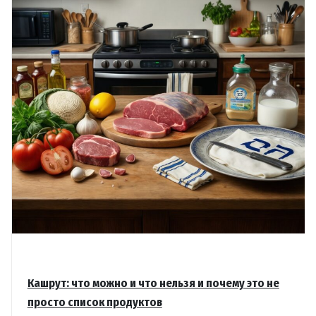
маркировке
и
хешгехоту
Кашрут: что можно и что нельзя и почему это не
просто список продуктов