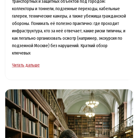
транспортных и защитных объектов под городом:
коллекторы и тоннели, подземные переходы, кабельные
галереи, технические камеры, а также убежища гражданской
обороны. Понимать её полезно практично: где проходит
инфраструктура, кто за неё отвечает, какие риски типичны, и
как легально организовать осмотр (например, экскурсия по
подземной Москве) без нарушений. Краткий обзор
ключевых
Подземная
Читать дальше
Москва:
тоннели,
бомбоубежища
и
история
городской
инфраструктуры