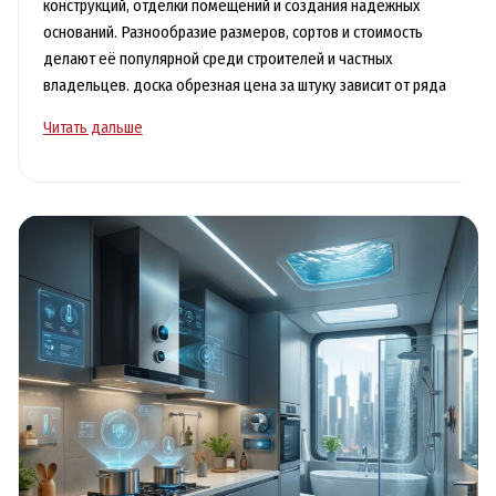
конструкций, отделки помещений и создания надежных
оснований. Разнообразие размеров, сортов и стоимость
делают её популярной среди строителей и частных
владельцев. доска обрезная цена за штуку зависит от ряда
Доска
Читать дальше
обрезная
цена
за
штуку
для
вашего
строительства
доступна