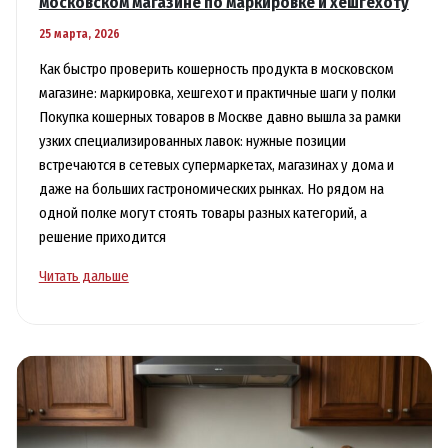
московском магазине по маркировке и хешгехоту
25 марта, 2026
Как быстро проверить кошерность продукта в московском
магазине: маркировка, хешгехот и практичные шаги у полки
Покупка кошерных товаров в Москве давно вышла за рамки
узких специализированных лавок: нужные позиции
встречаются в сетевых супермаркетах, магазинах у дома и
даже на больших гастрономических рынках. Но рядом на
одной полке могут стоять товары разных категорий, а
решение приходится
Как
Читать дальше
проверить
кошерность
продукта
в
московском
магазине
по