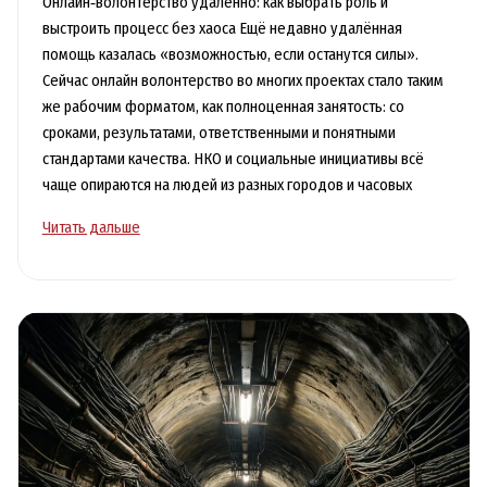
Онлайн‑волонтерство удалённо: как выбрать роль и
выстроить процесс без хаоса Ещё недавно удалённая
помощь казалась «возможностью, если останутся силы».
Сейчас онлайн волонтерство во многих проектах стало таким
же рабочим форматом, как полноценная занятость: со
сроками, результатами, ответственными и понятными
стандартами качества. НКО и социальные инициативы всё
чаще опираются на людей из разных городов и часовых
Онлайн-
Читать дальше
волонтерство
удаленно:
как
выбрать
роль
и
наладить
процесс
без
хаоса