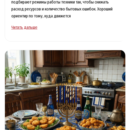
подбирают режимы работы техники так, чтобы снижать
расход ресурсов и количество бытовых ошибок. Хороший
ориентир по тому, куда движется
Умная
Читать дальше
бытовая
техника
для
кухни
и
ванной:
как
внедрить
ИИ
и
датчики
без
ремонта