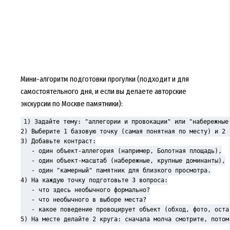
Мини-алгоритм подготовки прогулки (подходит и для
самостоятельного дня, и если вы делаете авторские
экскурсии по Москве памятники):
1) Задайте тему: "аллегории и провокации" или "набережные 
2) Выберите 1 базовую точку (самая понятная по месту) и 2 з
3) Добавьте контраст:

   - один объект-аллегория (например, Болотная площадь),

   - один объект-масштаб (набережные, крупные доминанты),

   - один "камерный" памятник для близкого просмотра.

4) На каждую точку подготовьте 3 вопроса:

   - что здесь необычного формально?

   - что необычного в выборе места?

   - какое поведение провоцирует объект (обход, фото, остан
5) На месте делайте 2 круга: сначала молча смотрите, потом