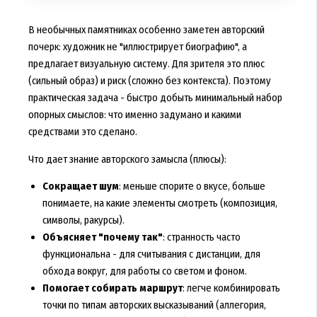
В необычных памятниках особенно заметен авторский
почерк: художник не "иллюстрирует биографию", а
предлагает визуальную систему. Для зрителя это плюс
(сильный образ) и риск (сложно без контекста). Поэтому
практическая задача - быстро добыть минимальный набор
опорных смыслов: что именно задумано и какими
средствами это сделано.
Что дает знание авторского замысла (плюсы):
Сокращает шум
: меньше спорите о вкусе, больше
понимаете, на какие элементы смотреть (композиция,
символы, ракурсы).
Объясняет "почему так"
: странность часто
функциональна - для считывания с дистанции, для
обхода вокруг, для работы со светом и фоном.
Помогает собирать маршрут
: легче комбинировать
точки по типам авторских высказываний (аллегория,