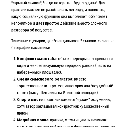
"скрытый символ", "надо потереть - будет удача". Для
практики важнее не разоблачать легенду, а понимать,
какую социальную функцию она выполняет: объясняет
непонятное и дает простое действие вместо сложного
разговора об искусстве.
Типичные сценарии, где "скандальность" становится частью
биографии памятника:
Конфликт масштаба
: объект перекрывает привычные
виды и меняет визуальную иерархию района (часто на
набережных и площадях).
Смена смыслового регистра
: вместо
торжественности - гротеск, аллегория или "неудобный"
сюжет (как у Шемякина на Болотной площади).
Спор о месте
: памятник кажется "чужим" окружению,
хотя автор закладывал контраст как художественный
прием.
Медийная волна
: критика, мемы и цитаты начинают
жить самостоятельной жизнью и формируют восприятие